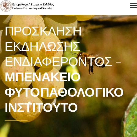
ΠΡΌΣΚΛΗΣΗ
ΕΚΔΉΛΩΣΗΣ
ΕΝΔΙΑΦΈΡΟΝΤΟΣ –
ΜΠΕΝΆΚΕΙΟ
ΦΥΤΟΠΑΘΟΛΟΓΙΚΌ
ΙΝΣΤΙΤΟΎΤΟ