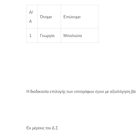
Α/
Όνομα
Επώνυμο
Α
1
Γεωργία
Μπαλιώτα
Η διαδικασία επιλογής των υποτρόφων έγινε με αξιολόγηση βά
Εκ μέρους του Δ.Σ.