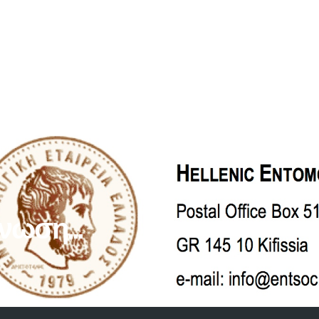
νωση...