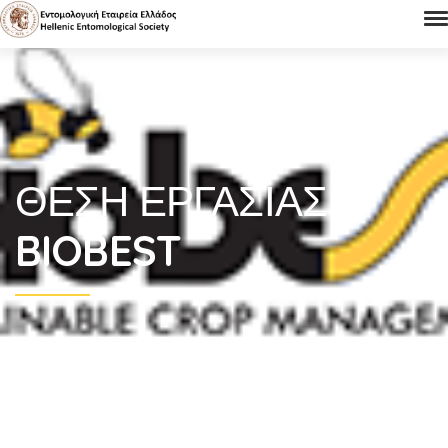
ΘΈΣΗ ΕΡΓΑΣΊΑΣ
–
BIOBEST