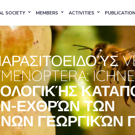
L SOCIETY
MEMBERS
ACTIVITIES
PUBLICATIO
ΑΡΑΣΙΤΟΕΙΔΟΎΣ V
YMENOPTERA: ICHN
ΙΟΛΟΓΙΚΉΣ ΚΑΤΑ
Ν-ΕΧΘΡΏΝ ΤΩΝ
ΩΝ ΓΕΩΡΓΙΚΏΝ 