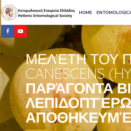
HOME
ENTOMOLOGICA
ΜΕΛΈΤΗ ΤΟΥ Π
CANESCENS (H
ΠΑΡΆΓΟΝΤΑ Β
ΛΕΠΙΔΟΠΤΈΡΩ
ΑΠΟΘΗΚΕΥΜΈΝ