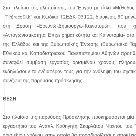
Στο πλαίσιο της υλοποίησης του Έργου με τίτλο «Μέθοδος 
“T(h)raceSilk” και Κωδικό Τ2ΕΔΚ-03122, διάρκειας 30 μηνώ
στη Δράση «Ερευνώ-Δημιουργώ-Καινοτομώ», που χρ
«Ανταγωνιστικότητα, Επιχειρηματικότητα και Καινοτομία» σ
της Ελλάδας και της Ευρωπαϊκής Ένωσης (Ευρωπαϊκό Ταμε
Εθνικού και Καποδιστριακού Πανεπιστημίου Αθηνών προτίθε
συναφθεί σύμβαση εργασίας ορισμένου χρόνου, πλήρο
εκδηλώσουν το ενδιαφέρον τους για την ανάληψη του σχετι
συνέχεια της παρούσας πρόσκλησης.
ΘΕΣΗ
Στο πλαίσιο της παρούσας Πρόσκλησης προκηρύσσεται μία 
εργαστήριο του Αναπλ. Καθηγητή Σκαρλάτου Ντέντου του
ορισμένου χρόνου, στην οποία θα προσδιορίζεται η αποκλε